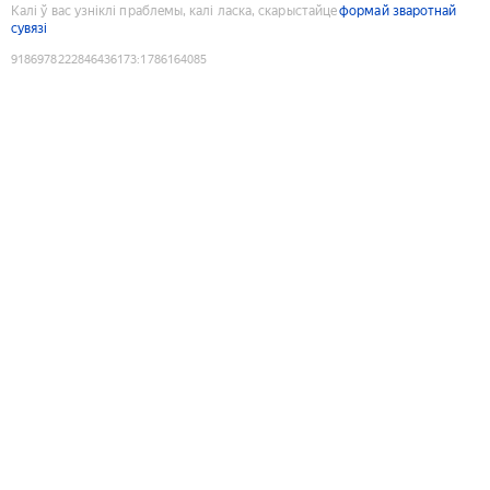
Калі ў вас узніклі праблемы, калі ласка, скарыстайце
формай зваротнай
сувязі
9186978222846436173
:
1786164085