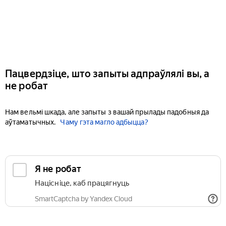
Пацвердзіце, што запыты адпраўлялі вы, а
не робат
Нам вельмі шкада, але запыты з вашай прылады падобныя да
аўтаматычных.
Чаму гэта магло адбыцца?
Я не робат
Націсніце, каб працягнуць
SmartCaptcha by Yandex Cloud