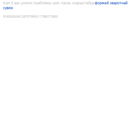
Калі ў вас узніклі праблемы, калі ласка, скарыстайце
формай зваротнай
сувязі
9180926041287079953
:
1786073900