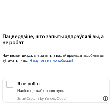
Пацвердзіце, што запыты адпраўлялі вы, а
не робат
Нам вельмі шкада, але запыты з вашай прылады падобныя да
аўтаматычных.
Чаму гэта магло адбыцца?
Я не робат
Націсніце, каб працягнуць
SmartCaptcha by Yandex Cloud