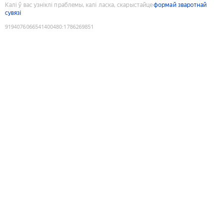
Калі ў вас узніклі праблемы, калі ласка, скарыстайце
формай зваротнай
сувязі
9194076066541400480
:
1786269851