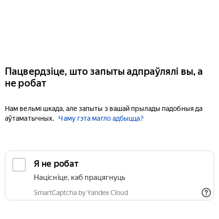
Пацвердзіце, што запыты адпраўлялі вы, а
не робат
Нам вельмі шкада, але запыты з вашай прылады падобныя да
аўтаматычных.
Чаму гэта магло адбыцца?
Я не робат
Націсніце, каб працягнуць
SmartCaptcha by Yandex Cloud