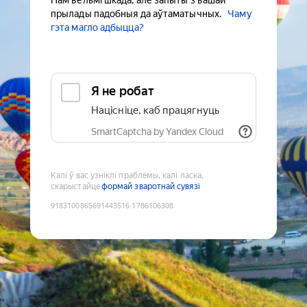
Нам вельмі шкада, але запыты з вашай
прылады падобныя да аўтаматычных.
Чаму
гэта магло адбыцца?
Я не робат
Націсніце, каб працягнуць
SmartCaptcha by Yandex Cloud
Калі ў вас узніклі праблемы, калі ласка,
скарыстайце
формай зваротнай сувязі
9183100865691443516
:
1786106308