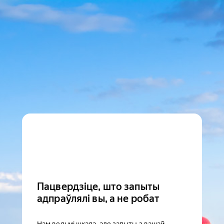
Пацвердзіце, што запыты
адпраўлялі вы, а не робат