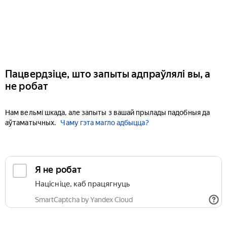
Пацвердзіце, што запыты адпраўлялі вы, а
не робат
Нам вельмі шкада, але запыты з вашай прылады падобныя да
аўтаматычных.
Чаму гэта магло адбыцца?
Я не робат
Націсніце, каб працягнуць
SmartCaptcha by Yandex Cloud