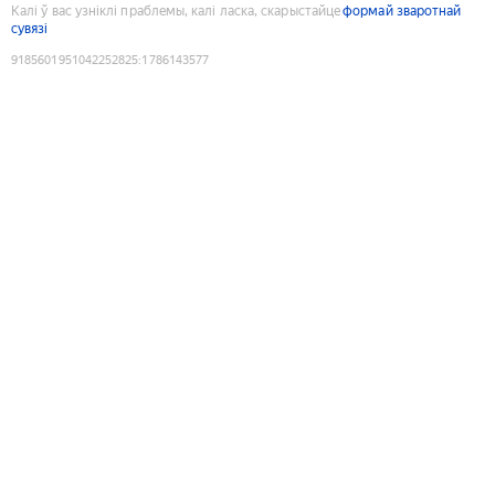
Калі ў вас узніклі праблемы, калі ласка, скарыстайце
формай зваротнай
сувязі
9185601951042252825
:
1786143577