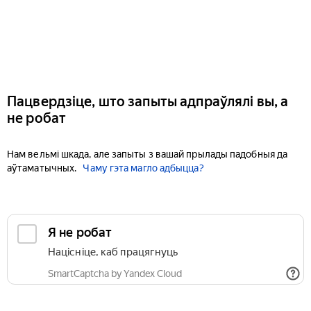
Пацвердзіце, што запыты адпраўлялі вы, а
не робат
Нам вельмі шкада, але запыты з вашай прылады падобныя да
аўтаматычных.
Чаму гэта магло адбыцца?
Я не робат
Націсніце, каб працягнуць
SmartCaptcha by Yandex Cloud