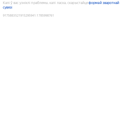
Калі ў вас узніклі праблемы, калі ласка, скарыстайце
формай зваротнай
сувязі
9175883521915295941
:
1785998761