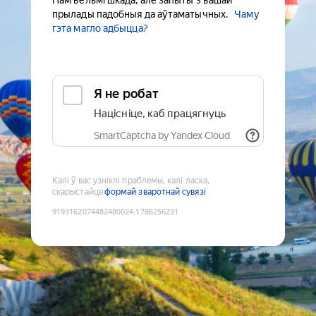
Нам вельмі шкада, але запыты з вашай
прылады падобныя да аўтаматычных.
Чаму
гэта магло адбыцца?
Я не робат
Націсніце, каб працягнуць
SmartCaptcha by Yandex Cloud
Калі ў вас узніклі праблемы, калі ласка,
скарыстайце
формай зваротнай сувязі
9193162074482480024
:
1786256231