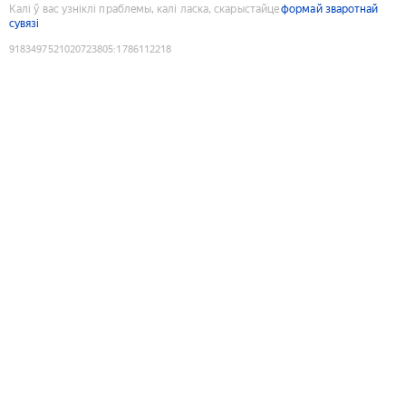
Калі ў вас узніклі праблемы, калі ласка, скарыстайце
формай зваротнай
сувязі
9183497521020723805
:
1786112218