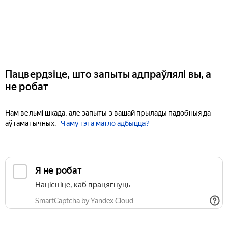
Пацвердзіце, што запыты адпраўлялі вы, а
не робат
Нам вельмі шкада, але запыты з вашай прылады падобныя да
аўтаматычных.
Чаму гэта магло адбыцца?
Я не робат
Націсніце, каб працягнуць
SmartCaptcha by Yandex Cloud