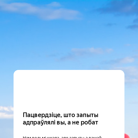
Пацвердзіце, што запыты
адпраўлялі вы, а не робат