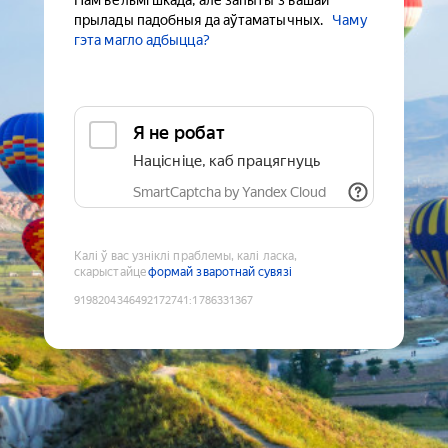
Нам вельмі шкада, але запыты з вашай
прылады падобныя да аўтаматычных.
Чаму
гэта магло адбыцца?
Я не робат
Націсніце, каб працягнуць
SmartCaptcha by Yandex Cloud
Калі ў вас узніклі праблемы, калі ласка,
скарыстайце
формай зваротнай сувязі
9198204346492172741
:
1786331367