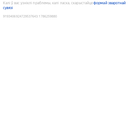
Калі ў вас узніклі праблемы, калі ласка, скарыстайце
формай зваротнай
сувязі
9193406924729537643
:
1786259880