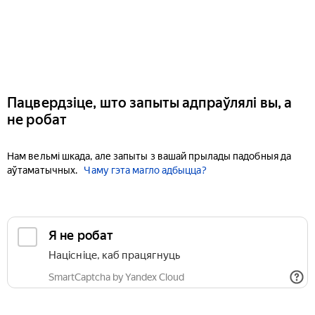
Пацвердзіце, што запыты адпраўлялі вы, а
не робат
Нам вельмі шкада, але запыты з вашай прылады падобныя да
аўтаматычных.
Чаму гэта магло адбыцца?
Я не робат
Націсніце, каб працягнуць
SmartCaptcha by Yandex Cloud