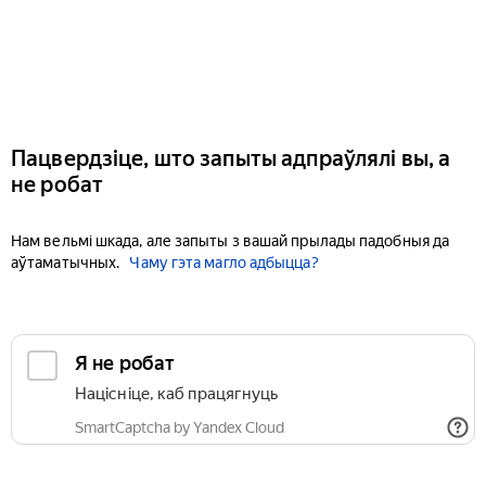
Пацвердзіце, што запыты адпраўлялі вы, а
не робат
Нам вельмі шкада, але запыты з вашай прылады падобныя да
аўтаматычных.
Чаму гэта магло адбыцца?
Я не робат
Націсніце, каб працягнуць
SmartCaptcha by Yandex Cloud