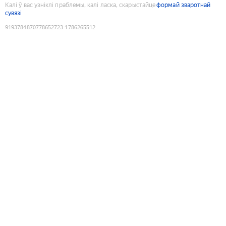
Калі ў вас узніклі праблемы, калі ласка, скарыстайце
формай зваротнай
сувязі
9193784870778652723
:
1786265512