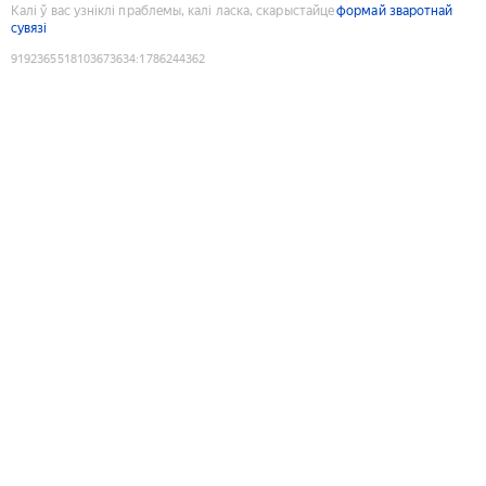
Калі ў вас узніклі праблемы, калі ласка, скарыстайце
формай зваротнай
сувязі
9192365518103673634
:
1786244362