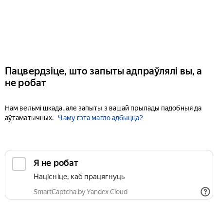
Пацвердзіце, што запыты адпраўлялі вы, а
не робат
Нам вельмі шкада, але запыты з вашай прылады падобныя да
аўтаматычных.
Чаму гэта магло адбыцца?
Я не робат
Націсніце, каб працягнуць
SmartCaptcha by Yandex Cloud