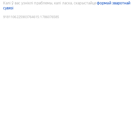
Калі ў вас узніклі праблемы, калі ласка, скарыстайце
формай зваротнай
сувязі
9181106225903764615
:
1786076585