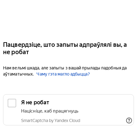
Пацвердзіце, што запыты адпраўлялі вы, а
не робат
Нам вельмі шкада, але запыты з вашай прылады падобныя да
аўтаматычных.
Чаму гэта магло адбыцца?
Я не робат
Націсніце, каб працягнуць
SmartCaptcha by Yandex Cloud