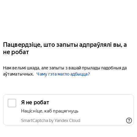
Пацвердзіце, што запыты адпраўлялі вы, а
не робат
Нам вельмі шкада, але запыты з вашай прылады падобныя да
аўтаматычных.
Чаму гэта магло адбыцца?
Я не робат
Націсніце, каб працягнуць
SmartCaptcha by Yandex Cloud