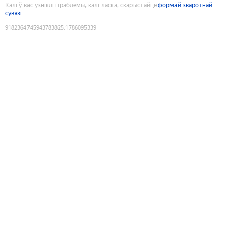
Калі ў вас узніклі праблемы, калі ласка, скарыстайце
формай зваротнай
сувязі
9182364745943783825
:
1786095339