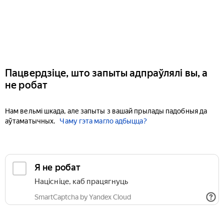
Пацвердзіце, што запыты адпраўлялі вы, а
не робат
Нам вельмі шкада, але запыты з вашай прылады падобныя да
аўтаматычных.
Чаму гэта магло адбыцца?
Я не робат
Націсніце, каб працягнуць
SmartCaptcha by Yandex Cloud