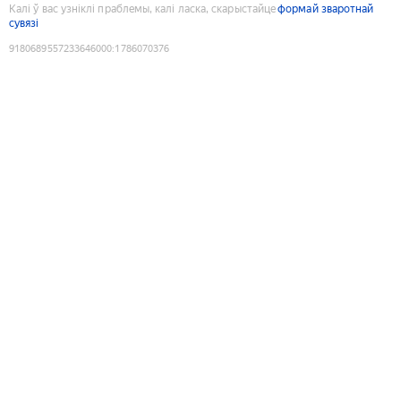
Калі ў вас узніклі праблемы, калі ласка, скарыстайце
формай зваротнай
сувязі
9180689557233646000
:
1786070376