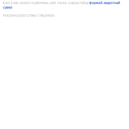
Калі ў вас узніклі праблемы, калі ласка, скарыстайце
формай зваротнай
сувязі
9192344632550127966
:
1786244050