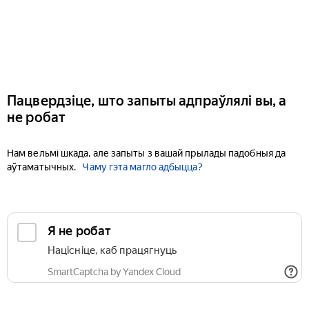
Пацвердзіце, што запыты адпраўлялі вы, а
не робат
Нам вельмі шкада, але запыты з вашай прылады падобныя да
аўтаматычных.
Чаму гэта магло адбыцца?
Я не робат
Націсніце, каб працягнуць
SmartCaptcha by Yandex Cloud