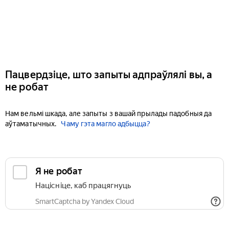
Пацвердзіце, што запыты адпраўлялі вы, а
не робат
Нам вельмі шкада, але запыты з вашай прылады падобныя да
аўтаматычных.
Чаму гэта магло адбыцца?
Я не робат
Націсніце, каб працягнуць
SmartCaptcha by Yandex Cloud