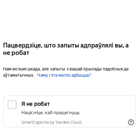
Пацвердзіце, што запыты адпраўлялі вы, а
не робат
Нам вельмі шкада, але запыты з вашай прылады падобныя да
аўтаматычных.
Чаму гэта магло адбыцца?
Я не робат
Націсніце, каб працягнуць
SmartCaptcha by Yandex Cloud