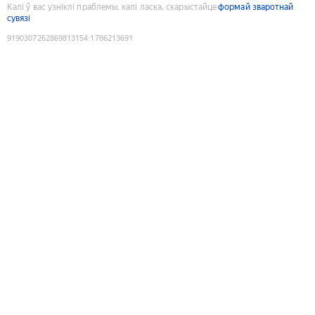
Калі ў вас узніклі праблемы, калі ласка, скарыстайце
формай зваротнай
сувязі
9190307262869813154
:
1786213691