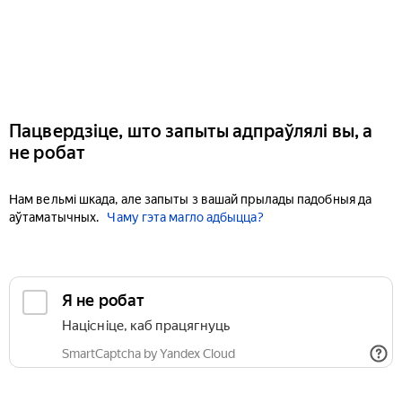
Пацвердзіце, што запыты адпраўлялі вы, а
не робат
Нам вельмі шкада, але запыты з вашай прылады падобныя да
аўтаматычных.
Чаму гэта магло адбыцца?
Я не робат
Націсніце, каб працягнуць
SmartCaptcha by Yandex Cloud