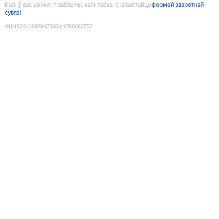
Калі ў вас узніклі праблемы, калі ласка, скарыстайце
формай зваротнай
сувязі
9181520430939175004
:
1786082757