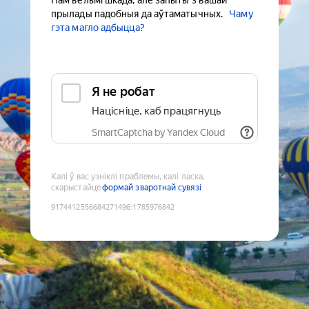
Нам вельмі шкада, але запыты з вашай
прылады падобныя да аўтаматычных.
Чаму
гэта магло адбыцца?
Я не робат
Націсніце, каб працягнуць
SmartCaptcha by Yandex Cloud
Калі ў вас узніклі праблемы, калі ласка,
скарыстайце
формай зваротнай сувязі
9174412556684271496
:
1785976842