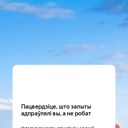
Пацвердзіце, што запыты
адпраўлялі вы, а не робат