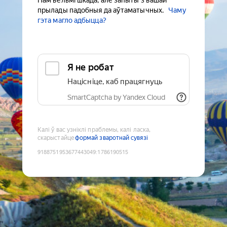
Нам вельмі шкада, але запыты з вашай
прылады падобныя да аўтаматычных.
Чаму
гэта магло адбыцца?
Я не робат
Націсніце, каб працягнуць
SmartCaptcha by Yandex Cloud
Калі ў вас узніклі праблемы, калі ласка,
скарыстайце
формай зваротнай сувязі
9188751953677443049
:
1786190515