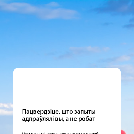
Пацвердзіце, што запыты
адпраўлялі вы, а не робат