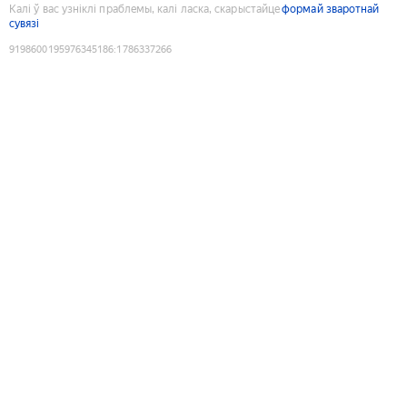
Калі ў вас узніклі праблемы, калі ласка, скарыстайце
формай зваротнай
сувязі
9198600195976345186
:
1786337266