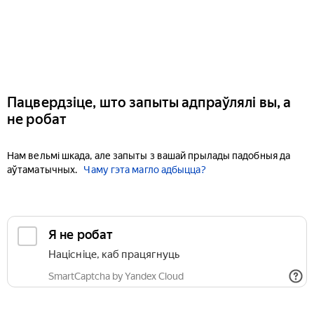
Пацвердзіце, што запыты адпраўлялі вы, а
не робат
Нам вельмі шкада, але запыты з вашай прылады падобныя да
аўтаматычных.
Чаму гэта магло адбыцца?
Я не робат
Націсніце, каб працягнуць
SmartCaptcha by Yandex Cloud