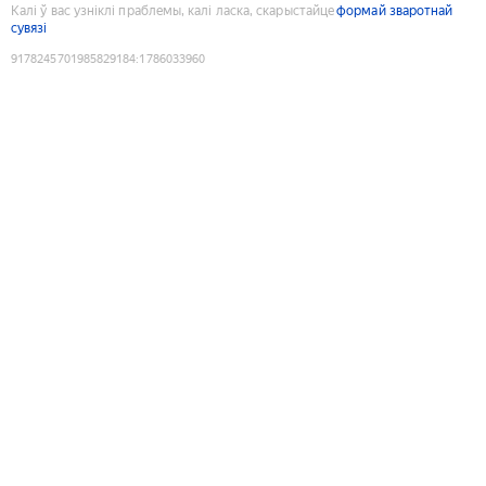
Калі ў вас узніклі праблемы, калі ласка, скарыстайце
формай зваротнай
сувязі
9178245701985829184
:
1786033960