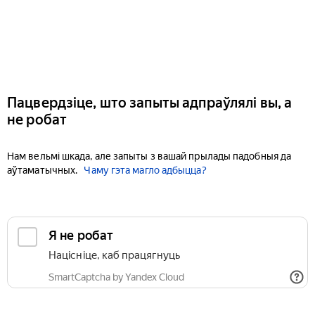
Пацвердзіце, што запыты адпраўлялі вы, а
не робат
Нам вельмі шкада, але запыты з вашай прылады падобныя да
аўтаматычных.
Чаму гэта магло адбыцца?
Я не робат
Націсніце, каб працягнуць
SmartCaptcha by Yandex Cloud