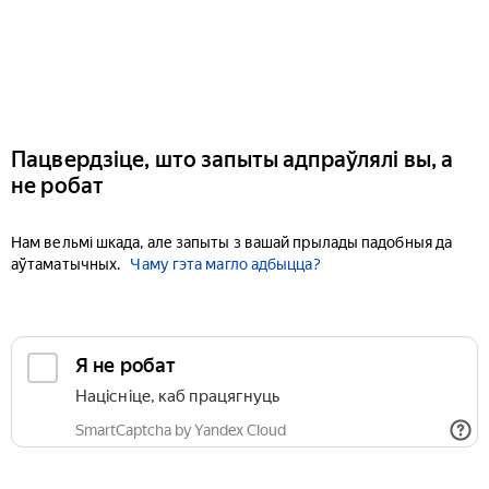
Пацвердзіце, што запыты адпраўлялі вы, а
не робат
Нам вельмі шкада, але запыты з вашай прылады падобныя да
аўтаматычных.
Чаму гэта магло адбыцца?
Я не робат
Націсніце, каб працягнуць
SmartCaptcha by Yandex Cloud