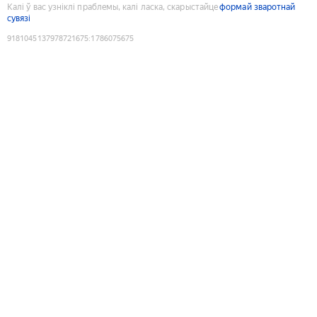
Калі ў вас узніклі праблемы, калі ласка, скарыстайце
формай зваротнай
сувязі
9181045137978721675
:
1786075675