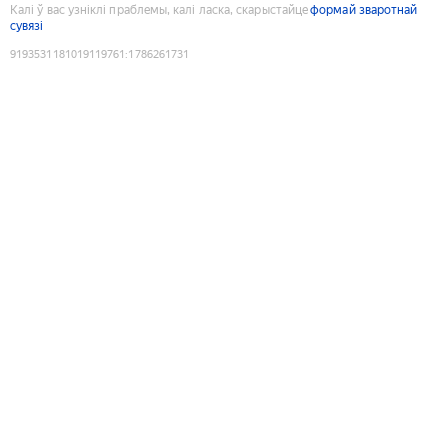
Калі ў вас узніклі праблемы, калі ласка, скарыстайце
формай зваротнай
сувязі
9193531181019119761
:
1786261731