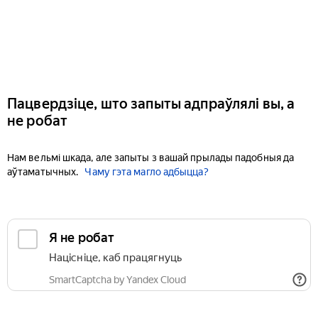
Пацвердзіце, што запыты адпраўлялі вы, а
не робат
Нам вельмі шкада, але запыты з вашай прылады падобныя да
аўтаматычных.
Чаму гэта магло адбыцца?
Я не робат
Націсніце, каб працягнуць
SmartCaptcha by Yandex Cloud