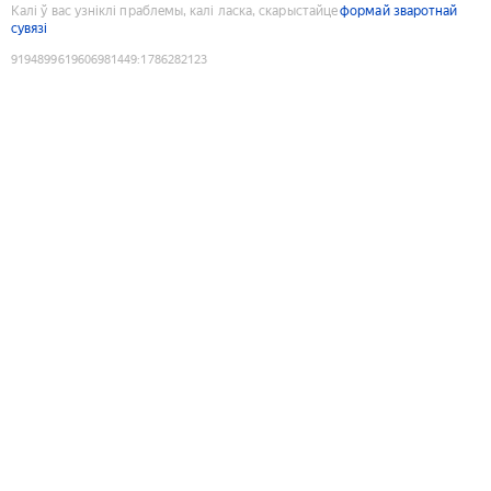
Калі ў вас узніклі праблемы, калі ласка, скарыстайце
формай зваротнай
сувязі
9194899619606981449
:
1786282123