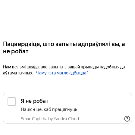
Пацвердзіце, што запыты адпраўлялі вы, а
не робат
Нам вельмі шкада, але запыты з вашай прылады падобныя да
аўтаматычных.
Чаму гэта магло адбыцца?
Я не робат
Націсніце, каб працягнуць
SmartCaptcha by Yandex Cloud