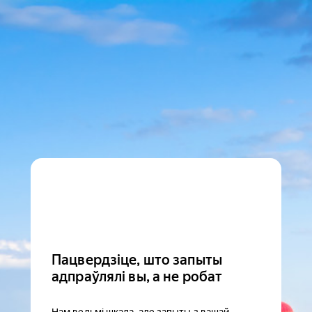
Пацвердзіце, што запыты
адпраўлялі вы, а не робат