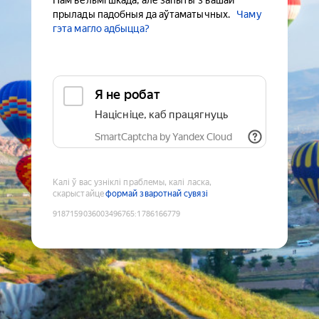
Нам вельмі шкада, але запыты з вашай
прылады падобныя да аўтаматычных.
Чаму
гэта магло адбыцца?
Я не робат
Націсніце, каб працягнуць
SmartCaptcha by Yandex Cloud
Калі ў вас узніклі праблемы, калі ласка,
скарыстайце
формай зваротнай сувязі
9187159036003496765
:
1786166779