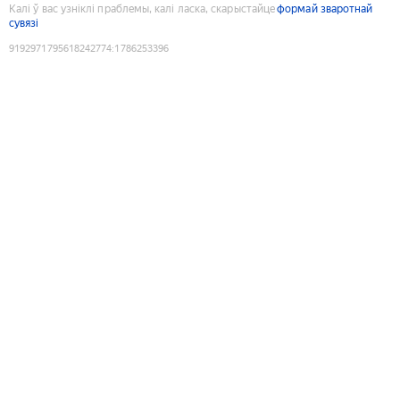
Калі ў вас узніклі праблемы, калі ласка, скарыстайце
формай зваротнай
сувязі
9192971795618242774
:
1786253396