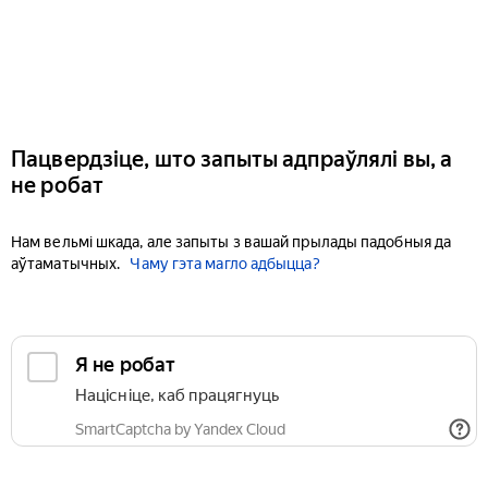
Пацвердзіце, што запыты адпраўлялі вы, а
не робат
Нам вельмі шкада, але запыты з вашай прылады падобныя да
аўтаматычных.
Чаму гэта магло адбыцца?
Я не робат
Націсніце, каб працягнуць
SmartCaptcha by Yandex Cloud