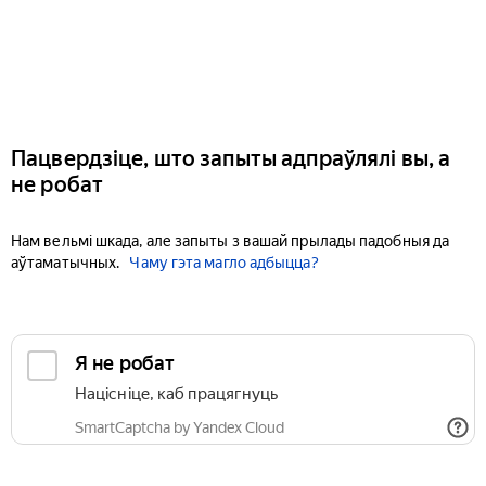
Пацвердзіце, што запыты адпраўлялі вы, а
не робат
Нам вельмі шкада, але запыты з вашай прылады падобныя да
аўтаматычных.
Чаму гэта магло адбыцца?
Я не робат
Націсніце, каб працягнуць
SmartCaptcha by Yandex Cloud