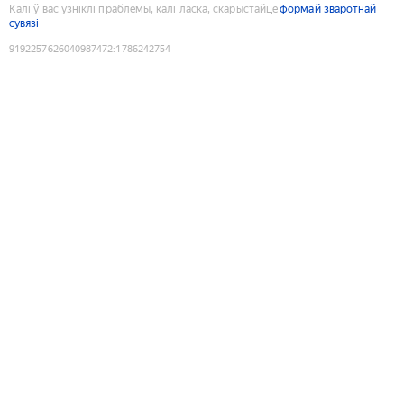
Калі ў вас узніклі праблемы, калі ласка, скарыстайце
формай зваротнай
сувязі
9192257626040987472
:
1786242754