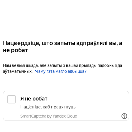
Пацвердзіце, што запыты адпраўлялі вы, а
не робат
Нам вельмі шкада, але запыты з вашай прылады падобныя да
аўтаматычных.
Чаму гэта магло адбыцца?
Я не робат
Націсніце, каб працягнуць
SmartCaptcha by Yandex Cloud