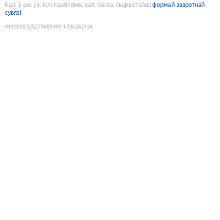
Калі ў вас узніклі праблемы, калі ласка, скарыстайце
формай зваротнай
сувязі
9193558325279488980
:
1786262136