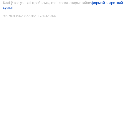
Калі ў вас узніклі праблемы, калі ласка, скарыстайце
формай зваротнай
сувязі
9197801496208270151
:
1786325364