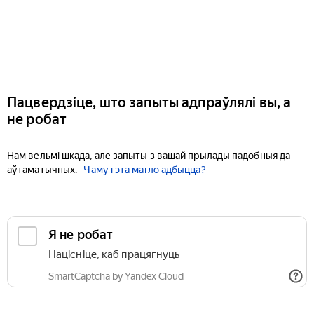
Пацвердзіце, што запыты адпраўлялі вы, а
не робат
Нам вельмі шкада, але запыты з вашай прылады падобныя да
аўтаматычных.
Чаму гэта магло адбыцца?
Я не робат
Націсніце, каб працягнуць
SmartCaptcha by Yandex Cloud