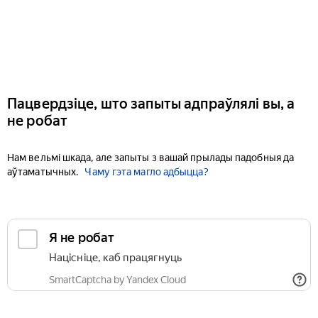
Пацвердзіце, што запыты адпраўлялі вы, а
не робат
Нам вельмі шкада, але запыты з вашай прылады падобныя да
аўтаматычных.
Чаму гэта магло адбыцца?
Я не робат
Націсніце, каб працягнуць
SmartCaptcha by Yandex Cloud