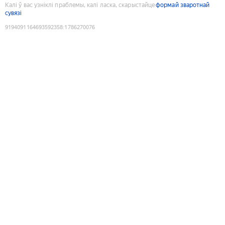
Калі ў вас узніклі праблемы, калі ласка, скарыстайце
формай зваротнай
сувязі
9194091164693592358
:
1786270076