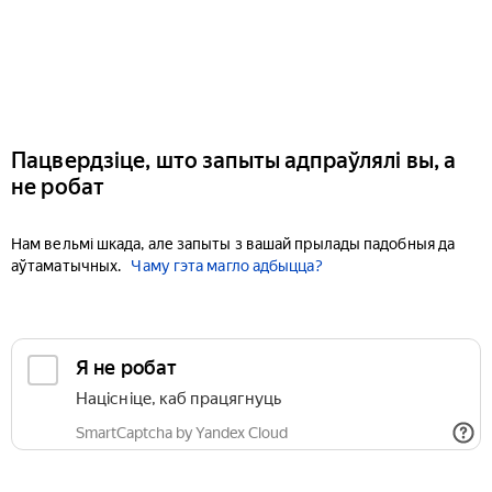
Пацвердзіце, што запыты адпраўлялі вы, а
не робат
Нам вельмі шкада, але запыты з вашай прылады падобныя да
аўтаматычных.
Чаму гэта магло адбыцца?
Я не робат
Націсніце, каб працягнуць
SmartCaptcha by Yandex Cloud