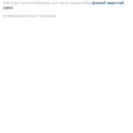
Калі ў вас узніклі праблемы, калі ласка, скарыстайце
формай зваротнай
сувязі
9178866036459183364
:
1786043204