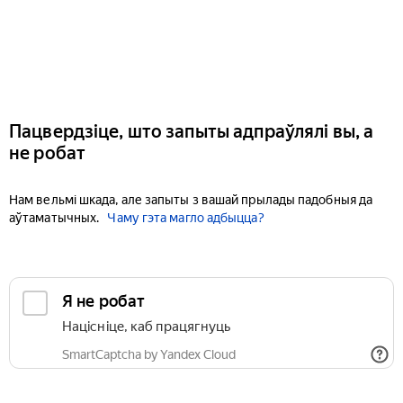
Пацвердзіце, што запыты адпраўлялі вы, а
не робат
Нам вельмі шкада, але запыты з вашай прылады падобныя да
аўтаматычных.
Чаму гэта магло адбыцца?
Я не робат
Націсніце, каб працягнуць
SmartCaptcha by Yandex Cloud