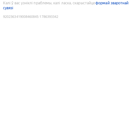
Калі ў вас узніклі праблемы, калі ласка, скарыстайце
формай зваротнай
сувязі
9202363419008460845
:
1786393342