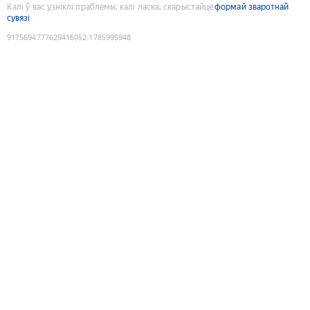
Калі ў вас узніклі праблемы, калі ласка, скарыстайце
формай зваротнай
сувязі
9175694777629416052
:
1785995948