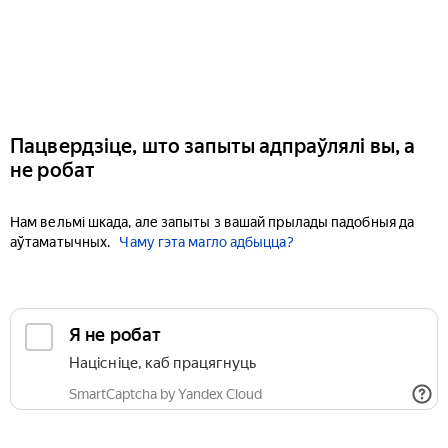
Пацвердзіце, што запыты адпраўлялі вы, а
не робат
Нам вельмі шкада, але запыты з вашай прылады падобныя да
аўтаматычных.
Чаму гэта магло адбыцца?
Я не робат
Націсніце, каб працягнуць
SmartCaptcha by Yandex Cloud