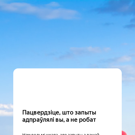
Пацвердзіце, што запыты
адпраўлялі вы, а не робат