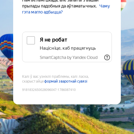
Нам вельмі шкада, але запыты з вашай
прылады падобныя да аўтаматычных.
Чаму
гэта магло адбыцца?
Я не робат
Націсніце, каб працягнуць
SmartCaptcha by Yandex Cloud
Калі ў вас узніклі праблемы, калі ласка,
скарыстайце
формай зваротнай сувязі
9181832650028096047
:
1786087410