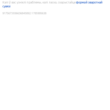
Калі ў вас узніклі праблемы, калі ласка, скарыстайце
формай зваротнай
сувязі
9175673936636845892
:
1785995638