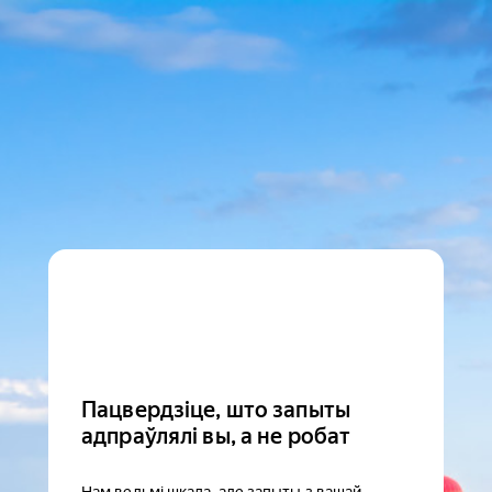
Пацвердзіце, што запыты
адпраўлялі вы, а не робат