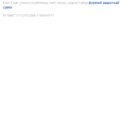
Калі ў вас узніклі праблемы, калі ласка, скарыстайце
формай зваротнай
сувязі
9178967171127872086
:
1786044711