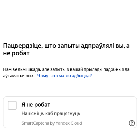
Пацвердзіце, што запыты адпраўлялі вы, а
не робат
Нам вельмі шкада, але запыты з вашай прылады падобныя да
аўтаматычных.
Чаму гэта магло адбыцца?
Я не робат
Націсніце, каб працягнуць
SmartCaptcha by Yandex Cloud