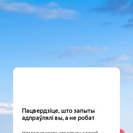
Пацвердзіце, што запыты
адпраўлялі вы, а не робат