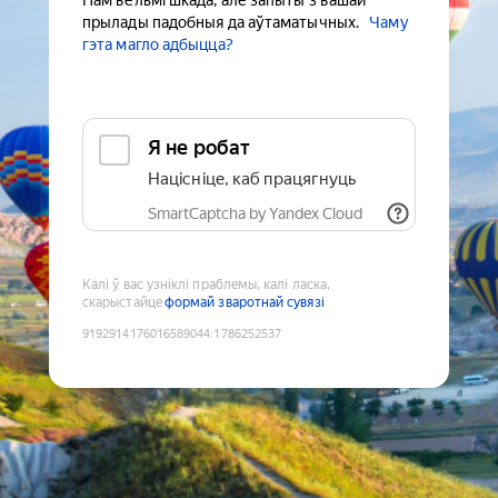
Нам вельмі шкада, але запыты з вашай
прылады падобныя да аўтаматычных.
Чаму
гэта магло адбыцца?
Я не робат
Націсніце, каб працягнуць
SmartCaptcha by Yandex Cloud
Калі ў вас узніклі праблемы, калі ласка,
скарыстайце
формай зваротнай сувязі
9192914176016589044
:
1786252537