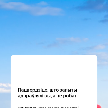
Пацвердзіце, што запыты
адпраўлялі вы, а не робат