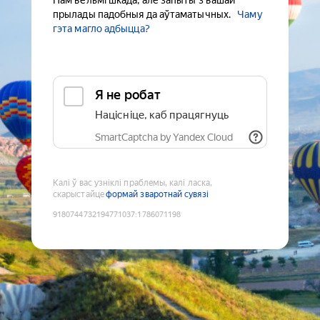
Нам вельмі шкада, але запыты з вашай
прылады падобныя да аўтаматычных.
Чаму
гэта магло адбыцца?
Я не робат
Націсніце, каб працягнуць
SmartCaptcha by Yandex Cloud
Калі ў вас узніклі праблемы, калі ласка,
скарыстайце
формай зваротнай сувязі
9180744732194771037
:
1786071198