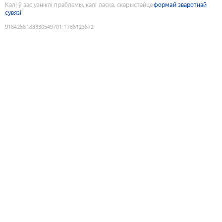
Калі ў вас узніклі праблемы, калі ласка, скарыстайце
формай зваротнай
сувязі
9184266183330549701
:
1786123672