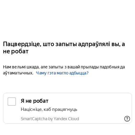
Пацвердзіце, што запыты адпраўлялі вы, а
не робат
Нам вельмі шкада, але запыты з вашай прылады падобныя да
аўтаматычных.
Чаму гэта магло адбыцца?
Я не робат
Націсніце, каб працягнуць
SmartCaptcha by Yandex Cloud