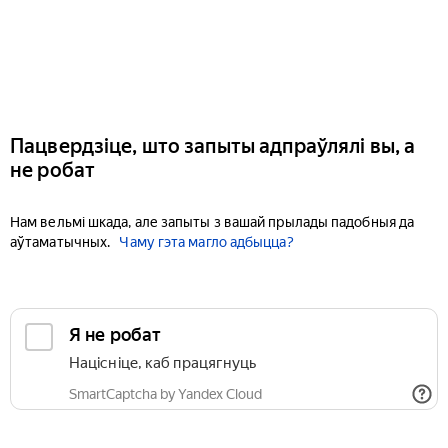
Пацвердзіце, што запыты адпраўлялі вы, а
не робат
Нам вельмі шкада, але запыты з вашай прылады падобныя да
аўтаматычных.
Чаму гэта магло адбыцца?
Я не робат
Націсніце, каб працягнуць
SmartCaptcha by Yandex Cloud