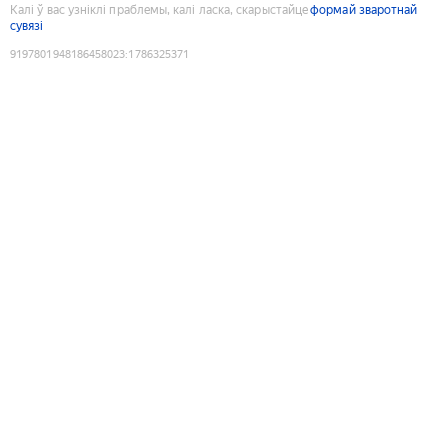
Калі ў вас узніклі праблемы, калі ласка, скарыстайце
формай зваротнай
сувязі
9197801948186458023
:
1786325371