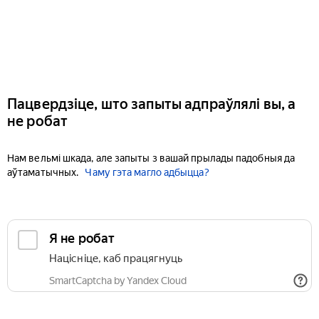
Пацвердзіце, што запыты адпраўлялі вы, а
не робат
Нам вельмі шкада, але запыты з вашай прылады падобныя да
аўтаматычных.
Чаму гэта магло адбыцца?
Я не робат
Націсніце, каб працягнуць
SmartCaptcha by Yandex Cloud