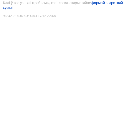
Калі ў вас узніклі праблемы, калі ласка, скарыстайце
формай зваротнай
сувязі
9184218903459314703
:
1786122968