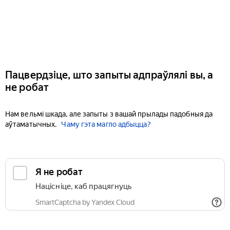
Пацвердзіце, што запыты адпраўлялі вы, а
не робат
Нам вельмі шкада, але запыты з вашай прылады падобныя да
аўтаматычных.
Чаму гэта магло адбыцца?
Я не робат
Націсніце, каб працягнуць
SmartCaptcha by Yandex Cloud