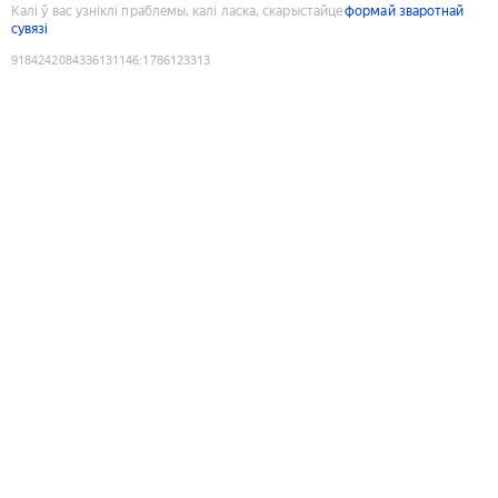
Калі ў вас узніклі праблемы, калі ласка, скарыстайце
формай зваротнай
сувязі
9184242084336131146
:
1786123313