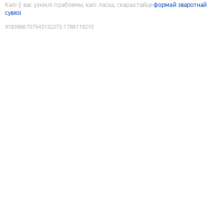
Калі ў вас узніклі праблемы, калі ласка, скарыстайце
формай зваротнай
сувязі
9183966707543132273
:
1786119210