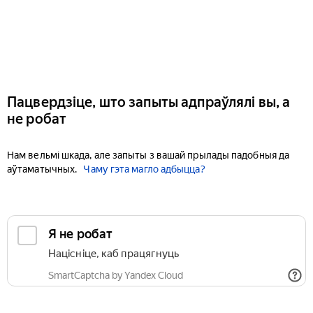
Пацвердзіце, што запыты адпраўлялі вы, а
не робат
Нам вельмі шкада, але запыты з вашай прылады падобныя да
аўтаматычных.
Чаму гэта магло адбыцца?
Я не робат
Націсніце, каб працягнуць
SmartCaptcha by Yandex Cloud