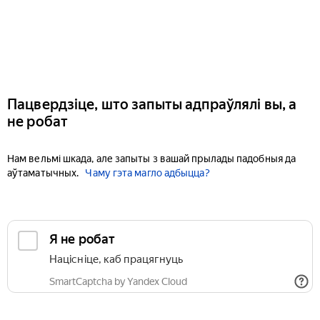
Пацвердзіце, што запыты адпраўлялі вы, а
не робат
Нам вельмі шкада, але запыты з вашай прылады падобныя да
аўтаматычных.
Чаму гэта магло адбыцца?
Я не робат
Націсніце, каб працягнуць
SmartCaptcha by Yandex Cloud