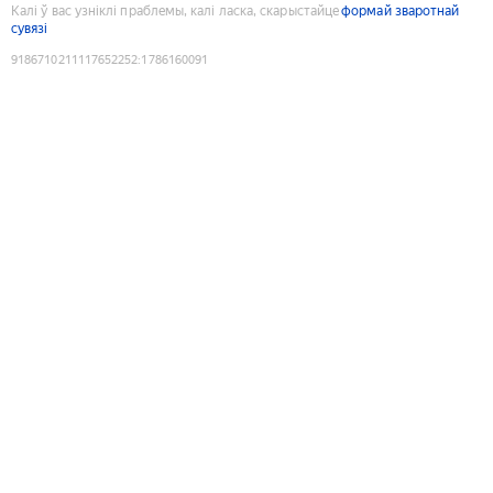
Калі ў вас узніклі праблемы, калі ласка, скарыстайце
формай зваротнай
сувязі
9186710211117652252
:
1786160091