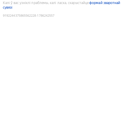
Калі ў вас узніклі праблемы, калі ласка, скарыстайце
формай зваротнай
сувязі
9192244375865562228
:
1786242557