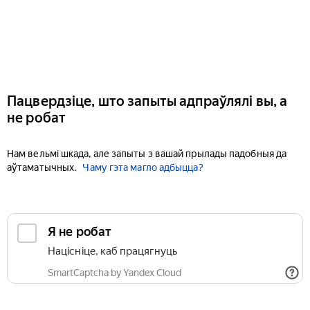
Пацвердзіце, што запыты адпраўлялі вы, а
не робат
Нам вельмі шкада, але запыты з вашай прылады падобныя да
аўтаматычных.
Чаму гэта магло адбыцца?
Я не робат
Націсніце, каб працягнуць
SmartCaptcha by Yandex Cloud