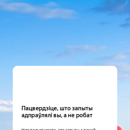
Пацвердзіце, што запыты
адпраўлялі вы, а не робат