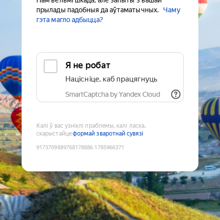
Нам вельмі шкада, але запыты з вашай
прылады падобныя да аўтаматычных.
Чаму
гэта магло адбыцца?
Я не робат
Націсніце, каб працягнуць
SmartCaptcha by Yandex Cloud
Калі ў вас узніклі праблемы, калі ласка,
скарыстайце
формай зваротнай сувязі
9173709889768178886
:
1785966371