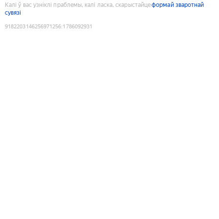
Калі ў вас узніклі праблемы, калі ласка, скарыстайце
формай зваротнай
сувязі
9182203146256971256
:
1786092931