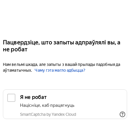
Пацвердзіце, што запыты адпраўлялі вы, а
не робат
Нам вельмі шкада, але запыты з вашай прылады падобныя да
аўтаматычных.
Чаму гэта магло адбыцца?
Я не робат
Націсніце, каб працягнуць
SmartCaptcha by Yandex Cloud